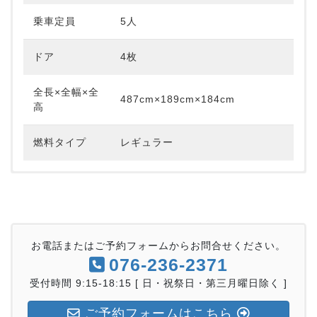
乗車定員
5人
ドア
4枚
全長×全幅×全
487cm×189cm×184cm
高
燃料タイプ
レギュラー
ナビ
〇
ETC
〇
お電話またはご予約フォームからお問合せください。
TV
〇
076-236-2371
受付時間 9:15-18:15 [ 日・祝祭日・第三月曜日除く ]
ドラレコ
〇
ご予約フォームはこちら